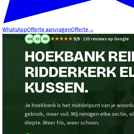
WhatsApp
Offerte aanvragen
Offerte
→
★★★★★
5/5
·
135 reviews op Google
NR
EV
MD
HOEKBANK REIN
RIDDERKERK EL
KUSSEN.
Je hoekbank is het middelpunt van je woonk
gebruik, meer vuil. Wij reinigen elke sectie, 
diepte. Weer fris, weer schoon.