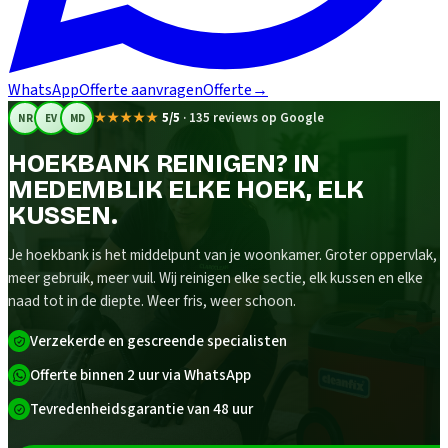
WhatsApp
Offerte aanvragen
Offerte
→
★★★★★
5/5
·
135 reviews op Google
NR
EV
MD
HOEKBANK REINIGEN? IN
MEDEMBLIK ELKE HOEK, ELK
KUSSEN.
Je hoekbank is het middelpunt van je woonkamer. Groter oppervlak,
meer gebruik, meer vuil. Wij reinigen elke sectie, elk kussen en elke
naad tot in de diepte. Weer fris, weer schoon.
Verzekerde en gescreende specialisten
Offerte binnen 2 uur via WhatsApp
Tevredenheidsgarantie van 48 uur