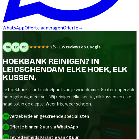
WhatsApp
Offerte aanvragen
Offerte
→
★★★★★
5/5
·
135 reviews op Google
NR
EV
MD
HOEKBANK REINIGEN? IN
LEIDSCHENDAM ELKE HOEK, ELK
KUSSEN.
Je hoekbank is het middelpunt van je woonkamer. Groter oppervlak,
meer gebruik, meer vuil. Wij reinigen elke sectie, elk kussen en elke
naad tot in de diepte. Weer fris, weer schoon.
Verzekerde en gescreende specialisten
Offerte binnen 2 uur via WhatsApp
Tevredenheidsgarantie van 48 uur