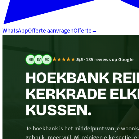
WhatsApp
Offerte aanvragen
Offerte
→
★★★★★
5/5
·
135 reviews op Google
NR
EV
MD
HOEKBANK REIN
KERKRADE ELKE
KUSSEN.
Je hoekbank is het middelpunt van je woonk
gebruik, meer vuil. Wij reinigen elke sectie, 