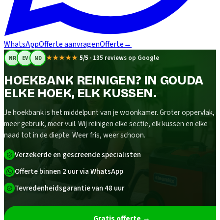
WhatsApp
Offerte aanvragen
Offerte
→
★★★★★
5/5
·
135 reviews op Google
NR
EV
MD
HOEKBANK REINIGEN? IN GOUDA
ELKE HOEK, ELK KUSSEN.
Je hoekbank is het middelpunt van je woonkamer. Groter oppervlak,
meer gebruik, meer vuil. Wij reinigen elke sectie, elk kussen en elke
naad tot in de diepte. Weer fris, weer schoon.
Verzekerde en gescreende specialisten
Offerte binnen 2 uur via WhatsApp
Tevredenheidsgarantie van 48 uur
Gratis offerte
→