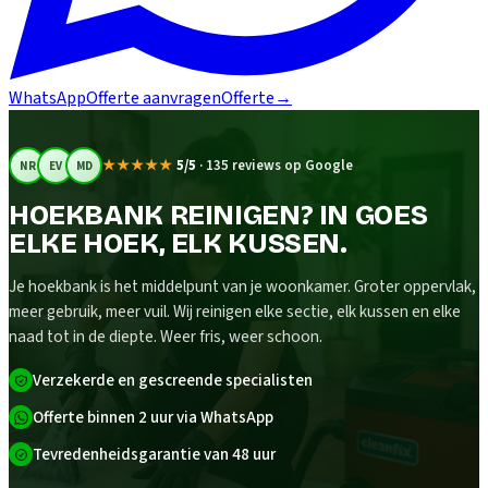
WhatsApp
Offerte aanvragen
Offerte
→
★★★★★
5/5
·
135 reviews op Google
NR
EV
MD
HOEKBANK REINIGEN? IN GOES
ELKE HOEK, ELK KUSSEN.
Je hoekbank is het middelpunt van je woonkamer. Groter oppervlak,
meer gebruik, meer vuil. Wij reinigen elke sectie, elk kussen en elke
naad tot in de diepte. Weer fris, weer schoon.
Verzekerde en gescreende specialisten
Offerte binnen 2 uur via WhatsApp
Tevredenheidsgarantie van 48 uur