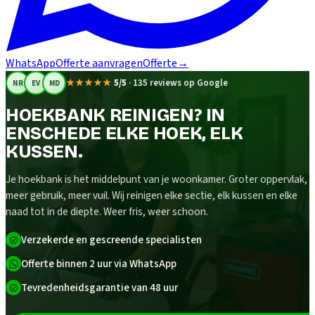
WhatsApp
Offerte aanvragen
Offerte
→
★★★★★
5/5
·
135 reviews op Google
NR
EV
MD
HOEKBANK REINIGEN? IN
ENSCHEDE ELKE HOEK, ELK
KUSSEN.
Je hoekbank is het middelpunt van je woonkamer. Groter oppervlak,
meer gebruik, meer vuil. Wij reinigen elke sectie, elk kussen en elke
naad tot in de diepte. Weer fris, weer schoon.
Verzekerde en gescreende specialisten
Offerte binnen 2 uur via WhatsApp
Tevredenheidsgarantie van 48 uur