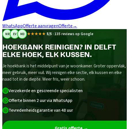
WhatsApp
Offerte aanvragen
Offerte
→
★★★★★
5/5
·
135 reviews op Google
NR
EV
MD
HOEKBANK REINIGEN? IN DELFT
ELKE HOEK, ELK KUSSEN.
Je hoekbank is het middelpunt van je woonkamer. Groter oppervlak,
meer gebruik, meer vuil. Wij reinigen elke sectie, elk kussen en elke
naad tot in de diepte. Weer fris, weer schoon.
Verzekerde en gescreende specialisten
Offerte binnen 2 uur via WhatsApp
Tevredenheidsgarantie van 48 uur
Gratis offerte
→