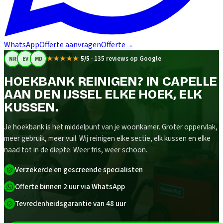
WhatsApp
Offerte aanvragen
Offerte
→
★★★★★
5/5
·
135 reviews op Google
NR
EV
MD
HOEKBANK REINIGEN? IN CAPELLE
AAN DEN IJSSEL ELKE HOEK, ELK
KUSSEN.
Je hoekbank is het middelpunt van je woonkamer. Groter oppervlak,
meer gebruik, meer vuil. Wij reinigen elke sectie, elk kussen en elke
naad tot in de diepte. Weer fris, weer schoon.
Verzekerde en gescreende specialisten
Offerte binnen 2 uur via WhatsApp
Tevredenheidsgarantie van 48 uur