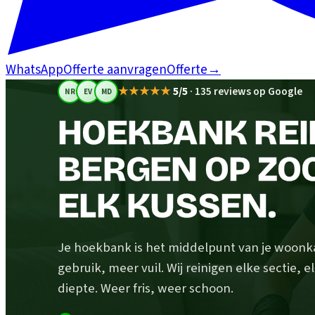
WhatsApp
Offerte aanvragen
Offerte
→
★★★★★
5/5
·
135 reviews op Google
NR
EV
MD
HOEKBANK REIN
BERGEN OP ZO
ELK KUSSEN.
Je hoekbank is het middelpunt van je woonk
gebruik, meer vuil. Wij reinigen elke sectie, 
diepte. Weer fris, weer schoon.