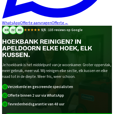
WhatsApp
Offerte aanvragen
Offerte
→
★★★★★
5/5
·
135 reviews op Google
NR
EV
MD
HOEKBANK REINIGEN? IN
APELDOORN ELKE HOEK, ELK
KUSSEN.
Je hoekbank is het middelpunt van je woonkamer. Groter oppervlak,
meer gebruik, meer vuil. Wij reinigen elke sectie, elk kussen en elke
naad tot in de diepte. Weer fris, weer schoon.
Verzekerde en gescreende specialisten
Offerte binnen 2 uur via WhatsApp
Tevredenheidsgarantie van 48 uur