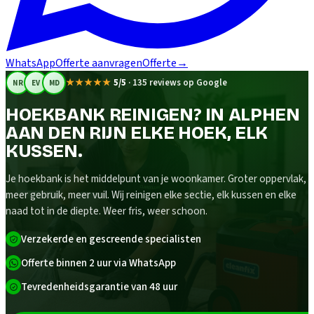
WhatsApp
Offerte aanvragen
Offerte
→
★★★★★
5/5
·
135 reviews op Google
NR
EV
MD
HOEKBANK REINIGEN? IN ALPHEN
AAN DEN RIJN ELKE HOEK, ELK
KUSSEN.
Je hoekbank is het middelpunt van je woonkamer. Groter oppervlak,
meer gebruik, meer vuil. Wij reinigen elke sectie, elk kussen en elke
naad tot in de diepte. Weer fris, weer schoon.
Verzekerde en gescreende specialisten
Offerte binnen 2 uur via WhatsApp
Tevredenheidsgarantie van 48 uur