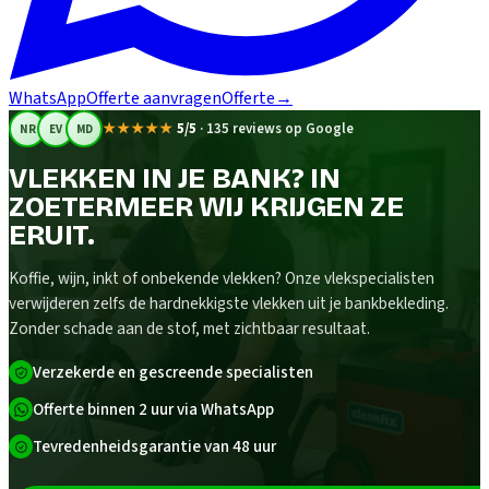
WhatsApp
Offerte aanvragen
Offerte
→
★★★★★
5/5
·
135 reviews op Google
NR
EV
MD
VLEKKEN IN JE BANK? IN
ZOETERMEER WIJ KRIJGEN ZE
ERUIT.
Koffie, wijn, inkt of onbekende vlekken? Onze vlekspecialisten
verwijderen zelfs de hardnekkigste vlekken uit je bankbekleding.
Zonder schade aan de stof, met zichtbaar resultaat.
Verzekerde en gescreende specialisten
Offerte binnen 2 uur via WhatsApp
Tevredenheidsgarantie van 48 uur