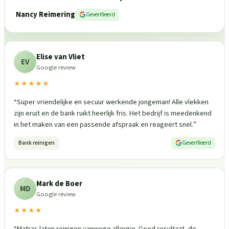
Nancy Reimering
Geverifieerd
Elise van Vliet
EV
Google review
★★★★★
“
Super vriendelijke en secuur werkende jongeman! Alle vlekken
zijn eruit en de bank ruikt heerlijk fris. Het bedrijf is meedenkend
in het maken van een passende afspraak en reageert snel.
”
Bank reinigen
Geverifieerd
Mark de Boer
MD
Google review
★★★★
“
Matras laten reinigen vanwege allergie. Goed resultaat, de