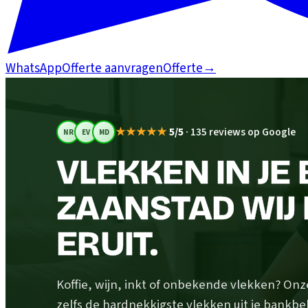
WhatsApp
Offerte aanvragen
Offerte
→
★★★★★
5/5
·
135 reviews op Google
NR
EV
MD
VLEKKEN IN JE 
ZAANSTAD WIJ 
ERUIT.
Koffie, wijn, inkt of onbekende vlekken? Onz
zelfs de hardnekkigste vlekken uit je bankb