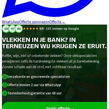
WhatsApp
Offerte aanvragen
Offerte
→
★★★★★
5/5
·
135 reviews op Google
NR
EV
MD
VLEKKEN IN JE BANK? IN
TERNEUZEN WIJ KRIJGEN ZE ERUIT.
Koffie, wijn, inkt of onbekende vlekken? Onze vlekspecialisten
verwijderen zelfs de hardnekkigste vlekken uit je bankbekleding.
Zonder schade aan de stof, met zichtbaar resultaat.
Verzekerde en gescreende specialisten
Offerte binnen 2 uur via WhatsApp
Tevredenheidsgarantie van 48 uur
Gratis offerte
→