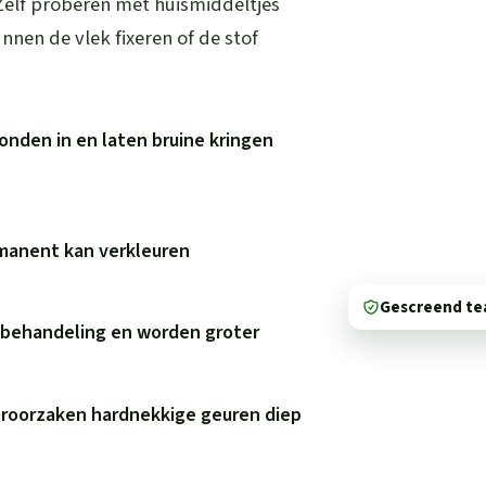
 Zelf proberen met huismiddeltjes
nen de vlek fixeren of de stof
onden in en laten bruine kringen
rmanent kan verkleuren
Gescreend t
e behandeling en worden groter
eroorzaken hardnekkige geuren diep