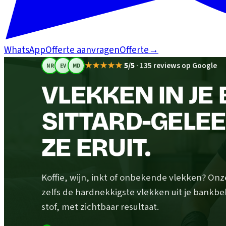
WhatsApp
Offerte aanvragen
Offerte
→
★★★★★
5/5
·
135 reviews op Google
NR
EV
MD
VLEKKEN IN JE 
SITTARD-GELEE
ZE ERUIT.
Koffie, wijn, inkt of onbekende vlekken? Onz
zelfs de hardnekkigste vlekken uit je bankb
stof, met zichtbaar resultaat.