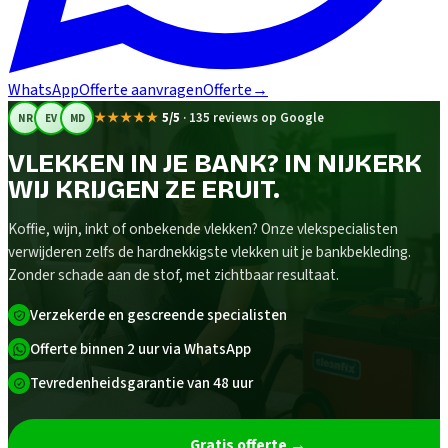
WhatsApp
Offerte aanvragen
Offerte
→
★★★★★
5/5
·
135 reviews op Google
NR
EV
MD
VLEKKEN IN JE BANK? IN NIJKERK
WIJ KRIJGEN ZE ERUIT.
Koffie, wijn, inkt of onbekende vlekken? Onze vlekspecialisten
verwijderen zelfs de hardnekkigste vlekken uit je bankbekleding.
Zonder schade aan de stof, met zichtbaar resultaat.
Verzekerde en gescreende specialisten
Offerte binnen 2 uur via WhatsApp
Tevredenheidsgarantie van 48 uur
Gratis offerte
→