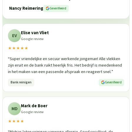
Nancy Reimering
Geverifieerd
Elise van Vliet
EV
Google review
★★★★★
“
Super vriendelijke en secuur werkende jongeman! Alle vlekken
zijn eruit en de bank ruikt heerlijk fris. Het bedrijf is meedenkend
in het maken van een passende afspraak en reageert snel.
”
Bank reinigen
Geverifieerd
Mark de Boer
MD
Google review
★★★★
“
Matras laten reinigen vanwege allergie. Goed resultaat, de