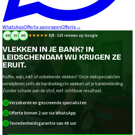
WhatsApp
Offerte aanvragen
Offerte
→
★★★★★
5/5
·
135 reviews op Google
NR
EV
MD
VLEKKEN IN JE BANK? IN
LEIDSCHENDAM WIJ KRIJGEN ZE
ERUIT.
Koffie, wijn, inkt of onbekende vlekken? Onze vlekspecialisten
verwijderen zelfs de hardnekkigste vlekken uit je bankbekleding.
Zonder schade aan de stof, met zichtbaar resultaat.
Verzekerde en gescreende specialisten
Offerte binnen 2 uur via WhatsApp
Tevredenheidsgarantie van 48 uur