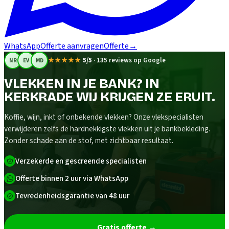
WhatsApp
Offerte aanvragen
Offerte
→
★★★★★
5/5
·
135 reviews op Google
NR
EV
MD
VLEKKEN IN JE BANK? IN
KERKRADE WIJ KRIJGEN ZE ERUIT.
Koffie, wijn, inkt of onbekende vlekken? Onze vlekspecialisten
verwijderen zelfs de hardnekkigste vlekken uit je bankbekleding.
Zonder schade aan de stof, met zichtbaar resultaat.
Verzekerde en gescreende specialisten
Offerte binnen 2 uur via WhatsApp
Tevredenheidsgarantie van 48 uur
Gratis offerte
→