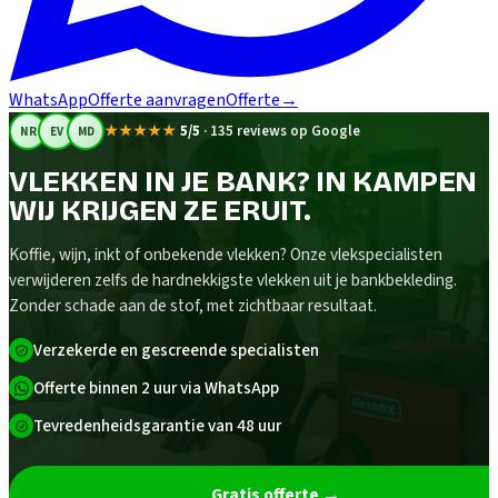
WhatsApp
Offerte aanvragen
Offerte
→
★★★★★
5/5
·
135 reviews op Google
NR
EV
MD
VLEKKEN IN JE BANK? IN KAMPEN
WIJ KRIJGEN ZE ERUIT.
Koffie, wijn, inkt of onbekende vlekken? Onze vlekspecialisten
verwijderen zelfs de hardnekkigste vlekken uit je bankbekleding.
Zonder schade aan de stof, met zichtbaar resultaat.
Verzekerde en gescreende specialisten
Offerte binnen 2 uur via WhatsApp
Tevredenheidsgarantie van 48 uur
Gratis offerte
→