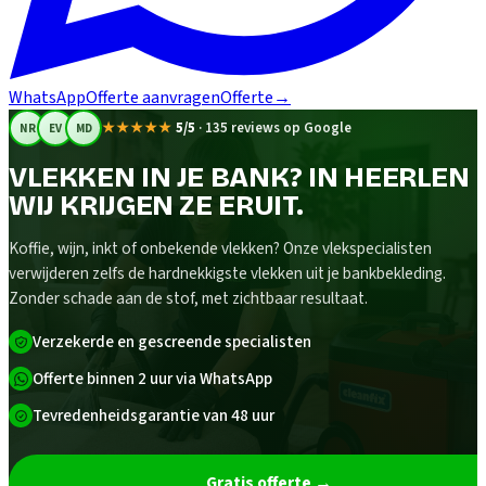
WhatsApp
Offerte aanvragen
Offerte
→
★★★★★
5/5
·
135 reviews op Google
NR
EV
MD
VLEKKEN IN JE BANK? IN HEERLEN
WIJ KRIJGEN ZE ERUIT.
Koffie, wijn, inkt of onbekende vlekken? Onze vlekspecialisten
verwijderen zelfs de hardnekkigste vlekken uit je bankbekleding.
Zonder schade aan de stof, met zichtbaar resultaat.
Verzekerde en gescreende specialisten
Offerte binnen 2 uur via WhatsApp
Tevredenheidsgarantie van 48 uur
Gratis offerte
→