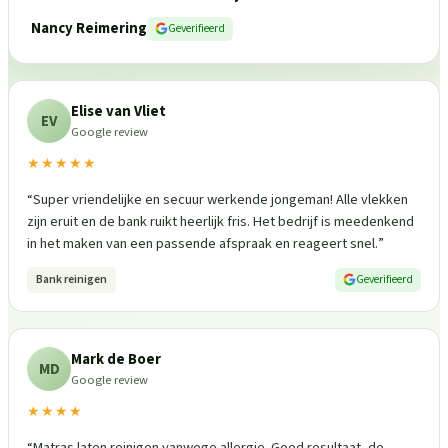
Nancy Reimering
Geverifieerd
Elise van Vliet
EV
Google review
★★★★★
“
Super vriendelijke en secuur werkende jongeman! Alle vlekken
zijn eruit en de bank ruikt heerlijk fris. Het bedrijf is meedenkend
in het maken van een passende afspraak en reageert snel.
”
Bank reinigen
Geverifieerd
Mark de Boer
MD
Google review
★★★★
“
Matras laten reinigen vanwege allergie. Goed resultaat, de