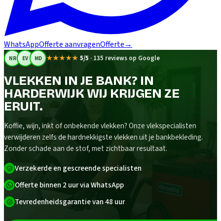
WhatsApp
Offerte aanvragen
Offerte
→
★★★★★
5/5
·
135 reviews op Google
NR
EV
MD
VLEKKEN IN JE BANK? IN
HARDERWIJK WIJ KRIJGEN ZE
ERUIT.
Koffie, wijn, inkt of onbekende vlekken? Onze vlekspecialisten
verwijderen zelfs de hardnekkigste vlekken uit je bankbekleding.
Zonder schade aan de stof, met zichtbaar resultaat.
Verzekerde en gescreende specialisten
Offerte binnen 2 uur via WhatsApp
Tevredenheidsgarantie van 48 uur