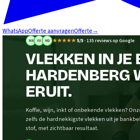
WhatsApp
Offerte aanvragen
Offerte
→
★★★★★
5/5
·
135 reviews op Google
NR
EV
MD
VLEKKEN IN JE 
HARDENBERG WI
ERUIT.
Koffie, wijn, inkt of onbekende vlekken? Onz
zelfs de hardnekkigste vlekken uit je bankb
stof, met zichtbaar resultaat.