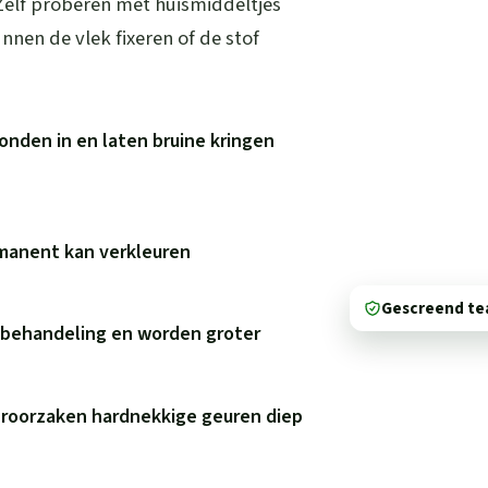
 Zelf proberen met huismiddeltjes
nen de vlek fixeren of de stof
onden in en laten bruine kringen
rmanent kan verkleuren
Gescreend t
e behandeling en worden groter
eroorzaken hardnekkige geuren diep