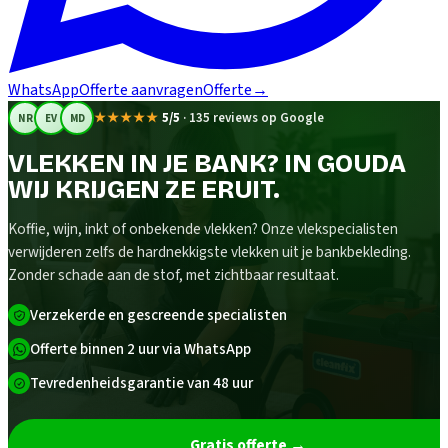
WhatsApp
Offerte aanvragen
Offerte
→
★★★★★
5/5
·
135 reviews op Google
NR
EV
MD
VLEKKEN IN JE BANK? IN GOUDA
WIJ KRIJGEN ZE ERUIT.
Koffie, wijn, inkt of onbekende vlekken? Onze vlekspecialisten
verwijderen zelfs de hardnekkigste vlekken uit je bankbekleding.
Zonder schade aan de stof, met zichtbaar resultaat.
Verzekerde en gescreende specialisten
Offerte binnen 2 uur via WhatsApp
Tevredenheidsgarantie van 48 uur
Gratis offerte
→