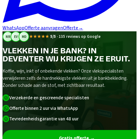
WhatsApp
Offerte aanvragen
Offerte
→
★★★★★
5/5
·
135 reviews op Google
NR
EV
MD
VLEKKEN IN JE BANK? IN
DEVENTER WIJ KRIJGEN ZE ERUIT.
Koffie, wijn, inkt of onbekende vlekken? Onze vlekspecialisten
verwijderen zelfs de hardnekkigste vlekken uit je bankbekleding.
Zonder schade aan de stof, met zichtbaar resultaat.
Verzekerde en gescreende specialisten
Offerte binnen 2 uur via WhatsApp
Tevredenheidsgarantie van 48 uur
Gratis offerte
→