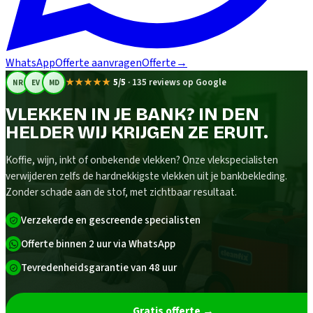
WhatsApp
Offerte aanvragen
Offerte
→
★★★★★
5/5
·
135 reviews op Google
NR
EV
MD
VLEKKEN IN JE BANK? IN DEN
HELDER WIJ KRIJGEN ZE ERUIT.
Koffie, wijn, inkt of onbekende vlekken? Onze vlekspecialisten
verwijderen zelfs de hardnekkigste vlekken uit je bankbekleding.
Zonder schade aan de stof, met zichtbaar resultaat.
Verzekerde en gescreende specialisten
Offerte binnen 2 uur via WhatsApp
Tevredenheidsgarantie van 48 uur
Gratis offerte
→