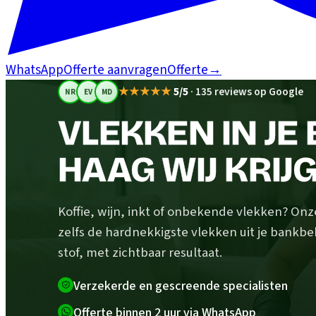
WhatsApp
Offerte aanvragen
Offerte
→
★★★★★
5/5
·
135 reviews op Google
NR
EV
MD
VLEKKEN IN JE
HAAG WIJ KRIJG
Koffie, wijn, inkt of onbekende vlekken? Onz
zelfs de hardnekkigste vlekken uit je bankb
stof, met zichtbaar resultaat.
Verzekerde en gescreende specialisten
Offerte binnen 2 uur via WhatsApp