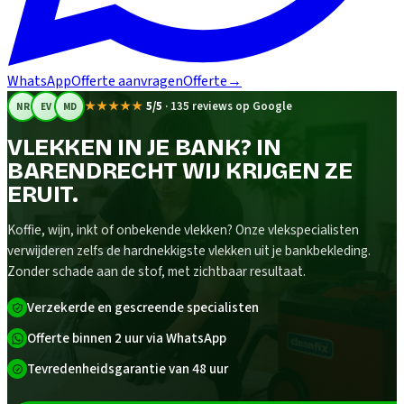
WhatsApp
Offerte aanvragen
Offerte
→
★★★★★
5/5
·
135 reviews op Google
NR
EV
MD
VLEKKEN IN JE BANK? IN
BARENDRECHT WIJ KRIJGEN ZE
ERUIT.
Koffie, wijn, inkt of onbekende vlekken? Onze vlekspecialisten
verwijderen zelfs de hardnekkigste vlekken uit je bankbekleding.
Zonder schade aan de stof, met zichtbaar resultaat.
Verzekerde en gescreende specialisten
Offerte binnen 2 uur via WhatsApp
Tevredenheidsgarantie van 48 uur