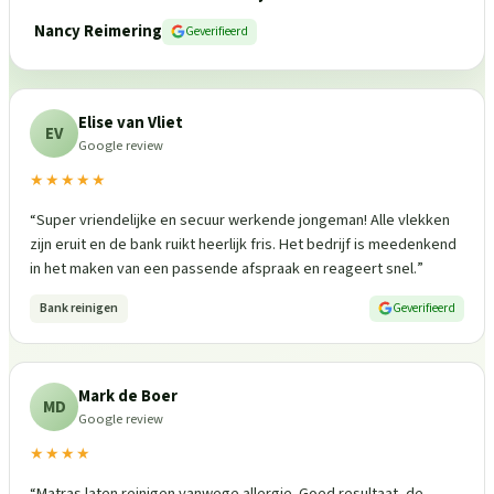
Nancy Reimering
Geverifieerd
Elise van Vliet
EV
Google review
★★★★★
“
Super vriendelijke en secuur werkende jongeman! Alle vlekken
zijn eruit en de bank ruikt heerlijk fris. Het bedrijf is meedenkend
in het maken van een passende afspraak en reageert snel.
”
Bank reinigen
Geverifieerd
Mark de Boer
MD
Google review
★★★★
“
Matras laten reinigen vanwege allergie. Goed resultaat, de