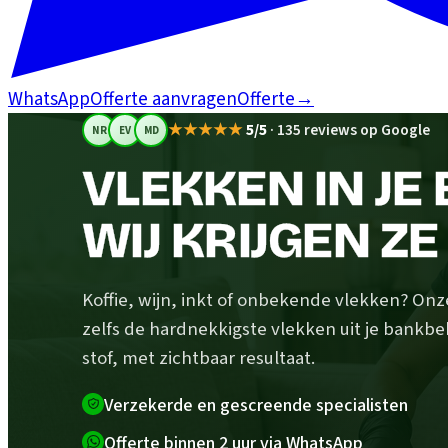
WhatsApp
Offerte aanvragen
Offerte
→
★★★★★
5/5
·
135 reviews op Google
NR
EV
MD
VLEKKEN IN JE
WIJ KRIJGEN ZE
Koffie, wijn, inkt of onbekende vlekken? Onz
zelfs de hardnekkigste vlekken uit je bankb
stof, met zichtbaar resultaat.
Verzekerde en gescreende specialisten
Offerte binnen 2 uur via WhatsApp