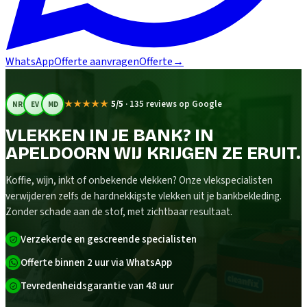
WhatsApp
Offerte aanvragen
Offerte
→
★★★★★
5/5
·
135 reviews op Google
NR
EV
MD
VLEKKEN IN JE BANK? IN
APELDOORN WIJ KRIJGEN ZE ERUIT.
Koffie, wijn, inkt of onbekende vlekken? Onze vlekspecialisten
verwijderen zelfs de hardnekkigste vlekken uit je bankbekleding.
Zonder schade aan de stof, met zichtbaar resultaat.
Verzekerde en gescreende specialisten
Offerte binnen 2 uur via WhatsApp
Tevredenheidsgarantie van 48 uur