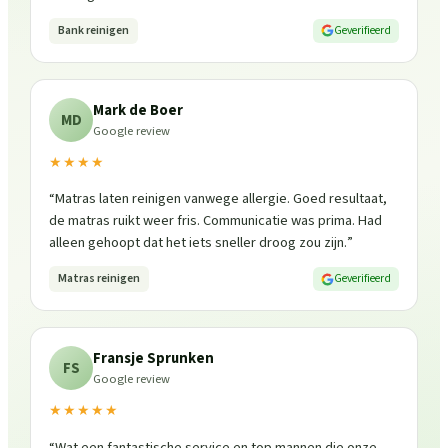
Bank reinigen
Geverifieerd
Mark de Boer
MD
Google review
★★★★
“
Matras laten reinigen vanwege allergie. Goed resultaat,
de matras ruikt weer fris. Communicatie was prima. Had
alleen gehoopt dat het iets sneller droog zou zijn.
”
Matras reinigen
Geverifieerd
Fransje Sprunken
FS
Google review
★★★★★
“
Wat een fantastische service en top mannen die onze