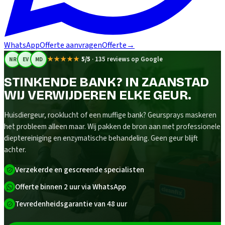
WhatsApp
Offerte aanvragen
Offerte
→
★★★★★
5/5
·
135 reviews op Google
NR
EV
MD
STINKENDE BANK? IN ZAANSTAD
WIJ VERWIJDEREN ELKE GEUR.
Huisdiergeur, rooklucht of een muffige bank? Geursprays maskeren
het probleem alleen maar. Wij pakken de bron aan met professionele
dieptereiniging en enzymatische behandeling. Geen geur blijft
achter.
Verzekerde en gescreende specialisten
Offerte binnen 2 uur via WhatsApp
Tevredenheidsgarantie van 48 uur