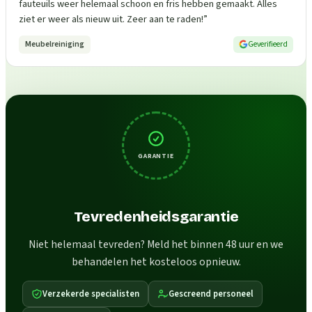
fauteuils weer helemaal schoon en fris hebben gemaakt. Alles
ziet er weer als nieuw uit. Zeer aan te raden!
”
Meubelreiniging
Geverifieerd
GARANTIE
Tevredenheidsgarantie
Niet helemaal tevreden? Meld het binnen 48 uur en we
behandelen het kosteloos opnieuw.
Verzekerde specialisten
Gescreend personeel