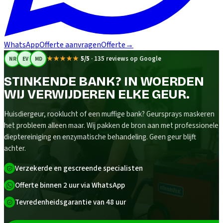
WhatsApp
Offerte aanvragen
Offerte
→
★★★★★
5/5
·
135 reviews op Google
NR
EV
MD
STINKENDE BANK? IN WOERDEN
WIJ VERWIJDEREN ELKE GEUR.
Huisdiergeur, rooklucht of een muffige bank? Geursprays maskeren
het probleem alleen maar. Wij pakken de bron aan met professionele
dieptereiniging en enzymatische behandeling. Geen geur blijft
achter.
Verzekerde en gescreende specialisten
Offerte binnen 2 uur via WhatsApp
Tevredenheidsgarantie van 48 uur