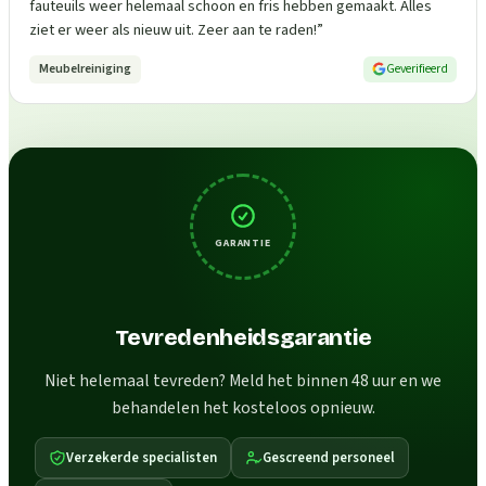
fauteuils weer helemaal schoon en fris hebben gemaakt. Alles
ziet er weer als nieuw uit. Zeer aan te raden!
”
Meubelreiniging
Geverifieerd
GARANTIE
Tevredenheidsgarantie
Niet helemaal tevreden? Meld het binnen 48 uur en we
behandelen het kosteloos opnieuw.
Verzekerde specialisten
Gescreend personeel