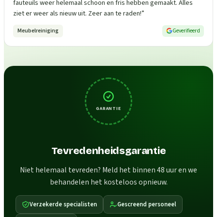
fauteuils weer helemaal schoon en fris hebben gemaakt. Alles
ziet er weer als nieuw uit. Zeer aan te raden!
”
Meubelreiniging
Geverifieerd
GARANTIE
Tevredenheidsgarantie
Niet helemaal tevreden? Meld het binnen 48 uur en we
behandelen het kosteloos opnieuw.
Verzekerde specialisten
Gescreend personeel