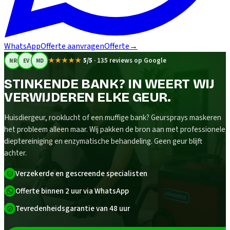
WhatsApp
Offerte aanvragen
Offerte
→
★★★★★
5/5
·
135 reviews op Google
NR
EV
MD
STINKENDE BANK? IN WEERT WIJ
VERWIJDEREN ELKE GEUR.
Huisdiergeur, rooklucht of een muffige bank? Geursprays maskeren
het probleem alleen maar. Wij pakken de bron aan met professionele
dieptereiniging en enzymatische behandeling. Geen geur blijft
achter.
Verzekerde en gescreende specialisten
Offerte binnen 2 uur via WhatsApp
Tevredenheidsgarantie van 48 uur