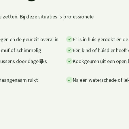
zetten. Bij deze situaties is professionele
gen en de geur zit overal in
Er is in huis gerookt en d
t muf of schimmelig
Een kind of huisdier heeft
kussens door dagelijks
Kookgeuren uit een open k
onaangenaam ruikt
Na een waterschade of lek