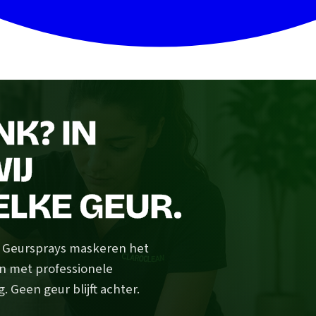
K? IN
IJ
ELKE GEUR.
? Geursprays maskeren het
n met professionele
 Geen geur blijft achter.