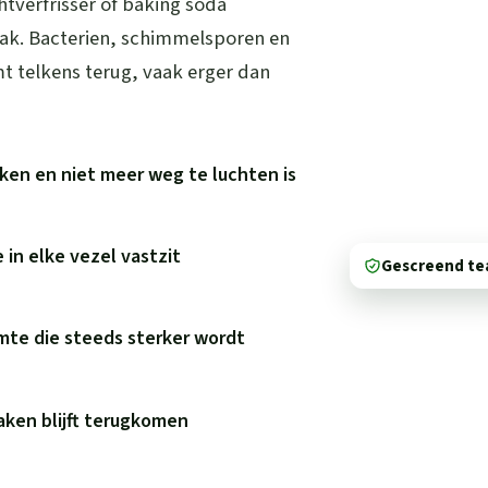
htverfrisser of baking soda
aak. Bacterien, schimmelsporen en
mt telkens terug, vaak erger dan
okken en niet meer weg te luchten is
 in elke vezel vastzit
Gescreend t
mte die steeds sterker wordt
aken blijft terugkomen