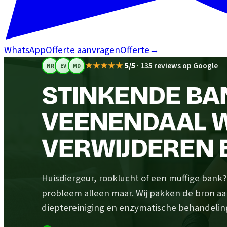
WhatsApp
Offerte aanvragen
Offerte
→
★★★★★
5/5
·
135 reviews op Google
NR
EV
MD
STINKENDE BAN
VEENENDAAL W
VERWIJDEREN 
Huisdiergeur, rooklucht of een muffige bank
probleem alleen maar. Wij pakken de bron aa
dieptereiniging en enzymatische behandeling.