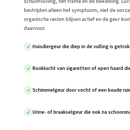
schuimvulling, het frame en de bekleding. Luc
bestrijden alleen het symptoom, niet de oorz
organische resten blijven actief en de geur ko
daarvoor.
Huisdiergeur die diep in de vulling is getr
Rooklucht van sigaretten of open haard die
Schimmelgeur door vocht of een koude rui
Urine- of braakselgeur die ook na schoonm