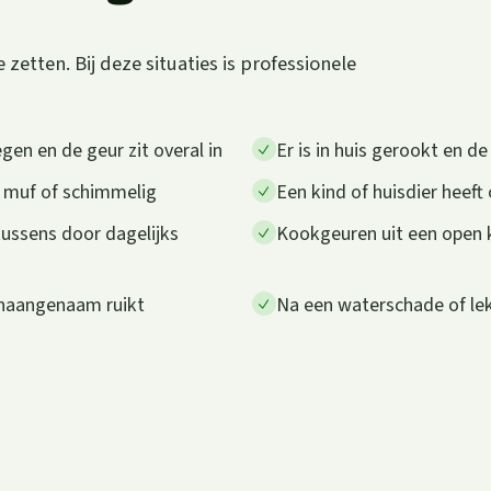
zetten. Bij deze situaties is professionele
gen en de geur zit overal in
Er is in huis gerookt en d
t muf of schimmelig
Een kind of huisdier heeft
kussens door dagelijks
Kookgeuren uit een open k
onaangenaam ruikt
Na een waterschade of lek