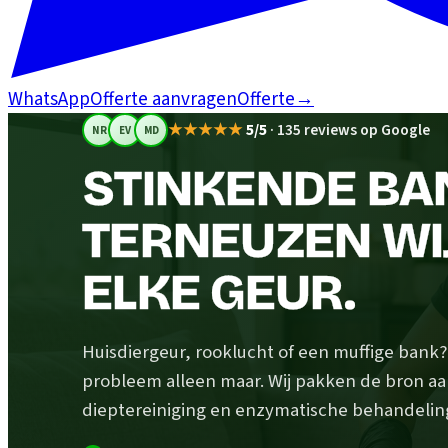
WhatsApp
Offerte aanvragen
Offerte
→
★★★★★
5/5
·
135 reviews op Google
NR
EV
MD
STINKENDE BAN
TERNEUZEN WI
ELKE GEUR.
Huisdiergeur, rooklucht of een muffige bank
probleem alleen maar. Wij pakken de bron aa
dieptereiniging en enzymatische behandeling.