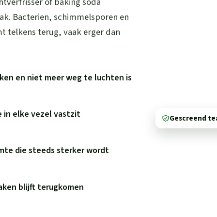
htverfrisser of baking soda
aak. Bacterien, schimmelsporen en
mt telkens terug, vaak erger dan
okken en niet meer weg te luchten is
 in elke vezel vastzit
Gescreend t
mte die steeds sterker wordt
aken blijft terugkomen