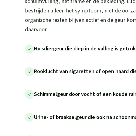
schuimvulling, het frame en de bekleding. Luc
bestrijden alleen het symptoom, niet de oorz
organische resten blijven actief en de geur ko
daarvoor.
Huisdiergeur die diep in de vulling is getr
Rooklucht van sigaretten of open haard die
Schimmelgeur door vocht of een koude rui
Urine- of braakselgeur die ook na schoonm