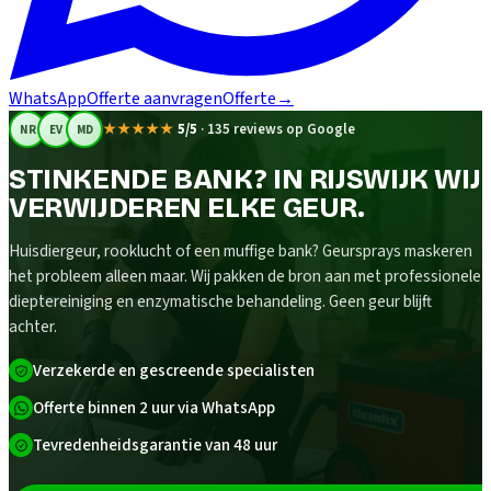
WhatsApp
Offerte aanvragen
Offerte
→
★★★★★
5/5
·
135 reviews op Google
NR
EV
MD
STINKENDE BANK? IN RIJSWIJK WIJ
VERWIJDEREN ELKE GEUR.
Huisdiergeur, rooklucht of een muffige bank? Geursprays maskeren
het probleem alleen maar. Wij pakken de bron aan met professionele
dieptereiniging en enzymatische behandeling. Geen geur blijft
achter.
Verzekerde en gescreende specialisten
Offerte binnen 2 uur via WhatsApp
Tevredenheidsgarantie van 48 uur