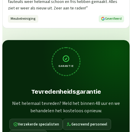
fauteuils weer helemaal schoon en fris hebben gemaakt. Alles
ziet er weer als nieuw uit. Zeer aan te raden!
”
Meubelreiniging
Geverifieerd
GARANTIE
Tevredenheidsgarantie
Niet helemaal tevreden? Meld het binnen 48 uur en we
behandelen het kosteloos opnieuw.
Verzekerde specialisten
Gescreend personeel