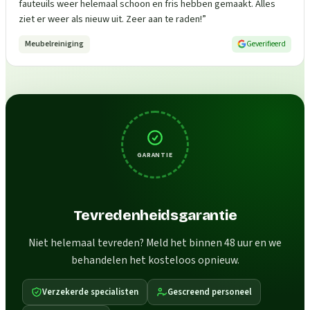
fauteuils weer helemaal schoon en fris hebben gemaakt. Alles
ziet er weer als nieuw uit. Zeer aan te raden!
”
Meubelreiniging
Geverifieerd
GARANTIE
Tevredenheidsgarantie
Niet helemaal tevreden? Meld het binnen 48 uur en we
behandelen het kosteloos opnieuw.
Verzekerde specialisten
Gescreend personeel