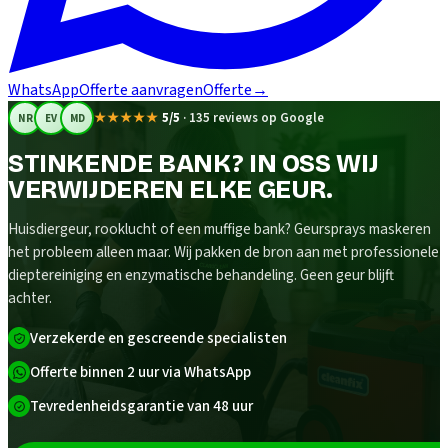
WhatsApp
Offerte aanvragen
Offerte
→
★★★★★
5/5
·
135 reviews op Google
NR
EV
MD
STINKENDE BANK? IN OSS WIJ
VERWIJDEREN ELKE GEUR.
Huisdiergeur, rooklucht of een muffige bank? Geursprays maskeren
het probleem alleen maar. Wij pakken de bron aan met professionele
dieptereiniging en enzymatische behandeling. Geen geur blijft
achter.
Verzekerde en gescreende specialisten
Offerte binnen 2 uur via WhatsApp
Tevredenheidsgarantie van 48 uur