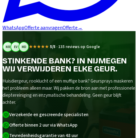
WhatsApp
Offerte aanvragen
Offerte
→
★★★★★
5/5
·
135 reviews op Google
NR
EV
MD
STINKENDE BANK? IN NIJMEGEN
WIJ VERWIJDEREN ELKE GEUR.
Huisdiergeur, rooklucht of een muffige bank? Geursprays maskeren
het probleem alleen maar. Wij pakken de bron aan met professionele
dieptereiniging en enzymatische behandeling. Geen geur blijft
achter.
Verzekerde en gescreende specialisten
Offerte binnen 2 uur via WhatsApp
Tevredenheidsgarantie van 48 uur