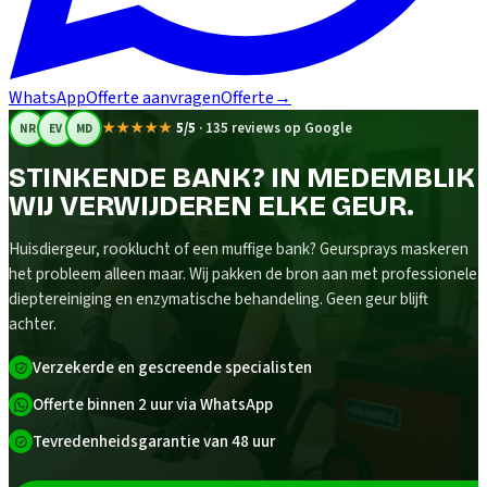
WhatsApp
Offerte aanvragen
Offerte
→
★★★★★
5/5
·
135 reviews op Google
NR
EV
MD
STINKENDE BANK? IN MEDEMBLIK
WIJ VERWIJDEREN ELKE GEUR.
Huisdiergeur, rooklucht of een muffige bank? Geursprays maskeren
het probleem alleen maar. Wij pakken de bron aan met professionele
dieptereiniging en enzymatische behandeling. Geen geur blijft
achter.
Verzekerde en gescreende specialisten
Offerte binnen 2 uur via WhatsApp
Tevredenheidsgarantie van 48 uur