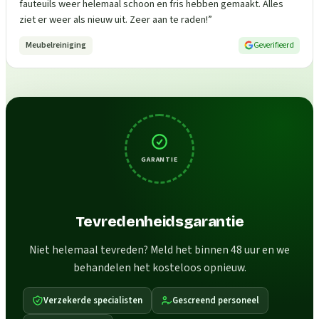
fauteuils weer helemaal schoon en fris hebben gemaakt. Alles
ziet er weer als nieuw uit. Zeer aan te raden!
”
Meubelreiniging
Geverifieerd
GARANTIE
Tevredenheidsgarantie
Niet helemaal tevreden? Meld het binnen 48 uur en we
behandelen het kosteloos opnieuw.
Verzekerde specialisten
Gescreend personeel