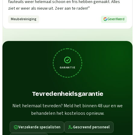
fauteuils weer helemaal schoon en fris hebben gemaakt. Alles
ziet er weer als nieuw uit. Zeer aan te raden!
”
Meubelreiniging
Geverifieerd
GARANTIE
Tevredenheidsgarantie
Niet helemaal tevreden? Meld het binnen 48 uur en we
behandelen het kosteloos opnieuw.
Verzekerde specialisten
Gescreend personeel