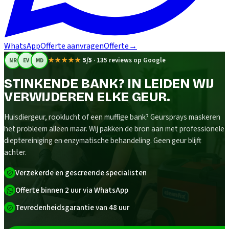
WhatsApp
Offerte aanvragen
Offerte
→
★★★★★
5/5
·
135 reviews op Google
NR
EV
MD
STINKENDE BANK? IN LEIDEN WIJ
VERWIJDEREN ELKE GEUR.
Huisdiergeur, rooklucht of een muffige bank? Geursprays maskeren
het probleem alleen maar. Wij pakken de bron aan met professionele
dieptereiniging en enzymatische behandeling. Geen geur blijft
achter.
Verzekerde en gescreende specialisten
Offerte binnen 2 uur via WhatsApp
Tevredenheidsgarantie van 48 uur