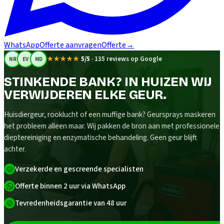
WhatsApp
Offerte aanvragen
Offerte
→
★★★★★
5/5
·
135 reviews op Google
NR
EV
MD
STINKENDE BANK? IN HUIZEN WIJ
VERWIJDEREN ELKE GEUR.
Huisdiergeur, rooklucht of een muffige bank? Geursprays maskeren
het probleem alleen maar. Wij pakken de bron aan met professionele
dieptereiniging en enzymatische behandeling. Geen geur blijft
achter.
Verzekerde en gescreende specialisten
Offerte binnen 2 uur via WhatsApp
Tevredenheidsgarantie van 48 uur