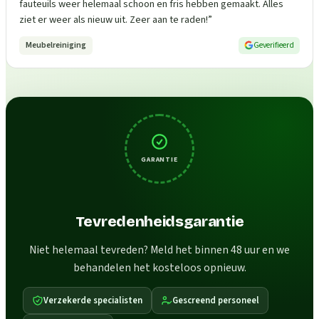
fauteuils weer helemaal schoon en fris hebben gemaakt. Alles
ziet er weer als nieuw uit. Zeer aan te raden!
”
Meubelreiniging
Geverifieerd
GARANTIE
Tevredenheidsgarantie
Niet helemaal tevreden? Meld het binnen 48 uur en we
behandelen het kosteloos opnieuw.
Verzekerde specialisten
Gescreend personeel