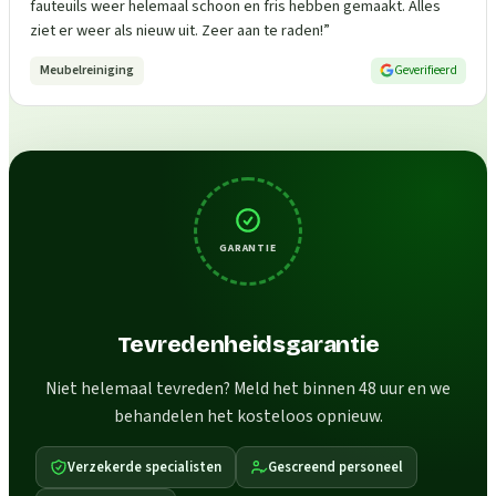
fauteuils weer helemaal schoon en fris hebben gemaakt. Alles
ziet er weer als nieuw uit. Zeer aan te raden!
”
Meubelreiniging
Geverifieerd
GARANTIE
Tevredenheidsgarantie
Niet helemaal tevreden? Meld het binnen 48 uur en we
behandelen het kosteloos opnieuw.
Verzekerde specialisten
Gescreend personeel