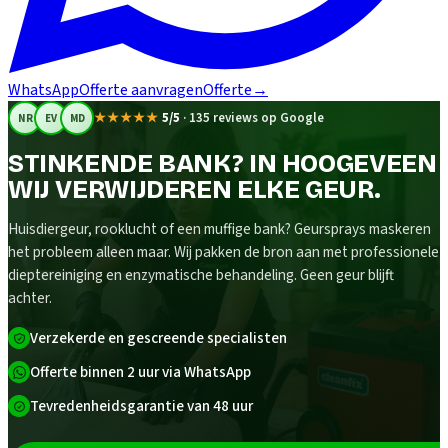
WhatsApp
Offerte aanvragen
Offerte
→
★★★★★
5/5
·
135 reviews op Google
NR
EV
MD
STINKENDE BANK? IN HOOGEVEEN
WIJ VERWIJDEREN ELKE GEUR.
Huisdiergeur, rooklucht of een muffige bank? Geursprays maskeren
het probleem alleen maar. Wij pakken de bron aan met professionele
dieptereiniging en enzymatische behandeling. Geen geur blijft
achter.
Verzekerde en gescreende specialisten
Offerte binnen 2 uur via WhatsApp
Tevredenheidsgarantie van 48 uur