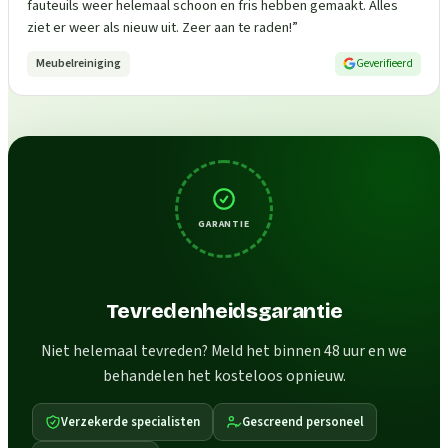
fauteuils weer helemaal schoon en fris hebben gemaakt. Alles
ziet er weer als nieuw uit. Zeer aan te raden!
”
Meubelreiniging
Geverifieerd
GARANTIE
Tevredenheidsgarantie
Niet helemaal tevreden? Meld het binnen 48 uur en we
behandelen het kosteloos opnieuw.
Verzekerde specialisten
Gescreend personeel