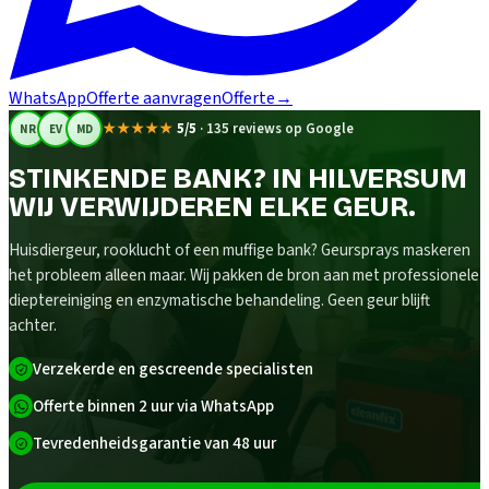
WhatsApp
Offerte aanvragen
Offerte
→
★★★★★
5/5
·
135 reviews op Google
NR
EV
MD
STINKENDE BANK? IN HILVERSUM
WIJ VERWIJDEREN ELKE GEUR.
Huisdiergeur, rooklucht of een muffige bank? Geursprays maskeren
het probleem alleen maar. Wij pakken de bron aan met professionele
dieptereiniging en enzymatische behandeling. Geen geur blijft
achter.
Verzekerde en gescreende specialisten
Offerte binnen 2 uur via WhatsApp
Tevredenheidsgarantie van 48 uur