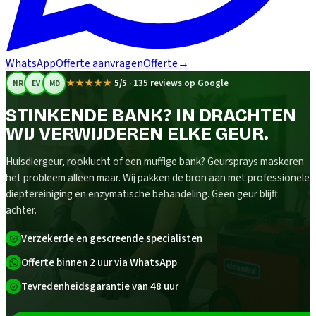
WhatsApp
Offerte aanvragen
Offerte
→
★★★★★
5/5
·
135 reviews op Google
NR
EV
MD
STINKENDE BANK? IN DRACHTEN
WIJ VERWIJDEREN ELKE GEUR.
Huisdiergeur, rooklucht of een muffige bank? Geursprays maskeren
het probleem alleen maar. Wij pakken de bron aan met professionele
dieptereiniging en enzymatische behandeling. Geen geur blijft
achter.
Verzekerde en gescreende specialisten
Offerte binnen 2 uur via WhatsApp
Tevredenheidsgarantie van 48 uur