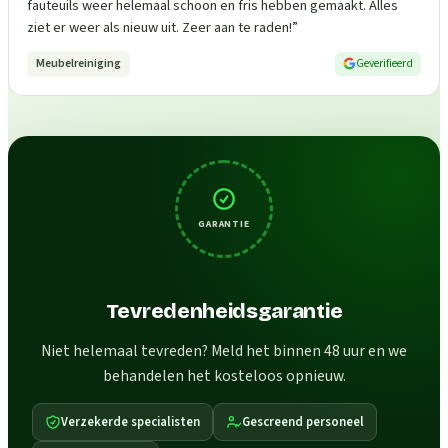
fauteuils weer helemaal schoon en fris hebben gemaakt. Alles
ziet er weer als nieuw uit. Zeer aan te raden!
”
Meubelreiniging
Geverifieerd
GARANTIE
Tevredenheidsgarantie
Niet helemaal tevreden? Meld het binnen 48 uur en we
behandelen het kosteloos opnieuw.
Verzekerde specialisten
Gescreend personeel