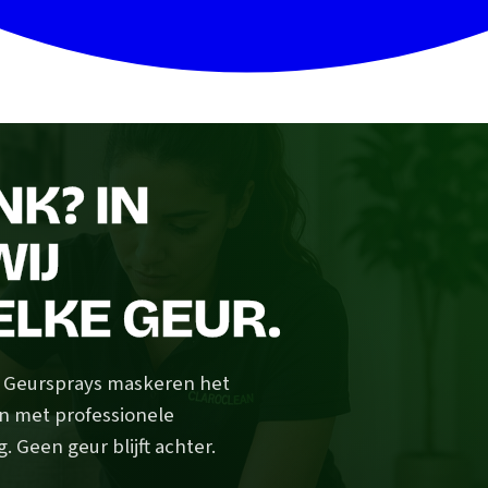
K? IN
IJ
ELKE GEUR.
? Geursprays maskeren het
n met professionele
 Geen geur blijft achter.