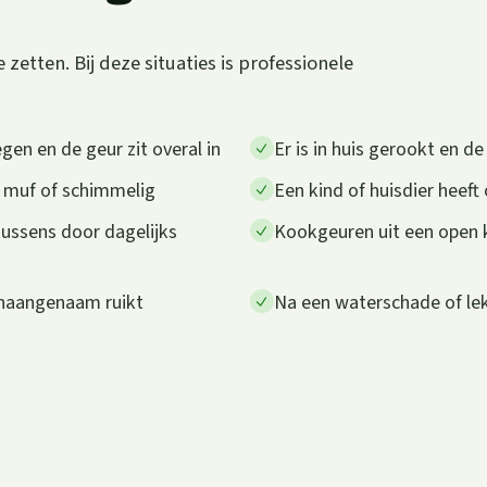
zetten. Bij deze situaties is professionele
gen en de geur zit overal in
Er is in huis gerookt en d
t muf of schimmelig
Een kind of huisdier heeft
kussens door dagelijks
Kookgeuren uit een open k
onaangenaam ruikt
Na een waterschade of lek