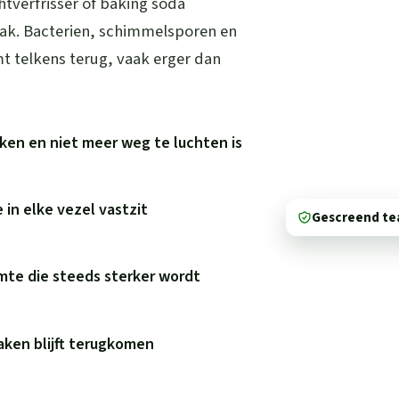
htverfrisser of baking soda
aak. Bacterien, schimmelsporen en
mt telkens terug, vaak erger dan
okken en niet meer weg te luchten is
 in elke vezel vastzit
Gescreend t
mte die steeds sterker wordt
aken blijft terugkomen