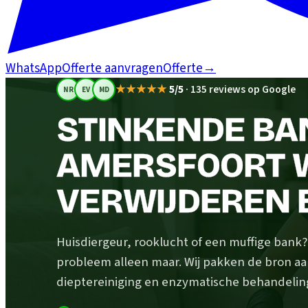
WhatsApp
Offerte aanvragen
Offerte
→
★★★★★
5/5
·
135 reviews op Google
NR
EV
MD
STINKENDE BAN
AMERSFOORT W
VERWIJDEREN 
Huisdiergeur, rooklucht of een muffige bank
probleem alleen maar. Wij pakken de bron aa
dieptereiniging en enzymatische behandeling.