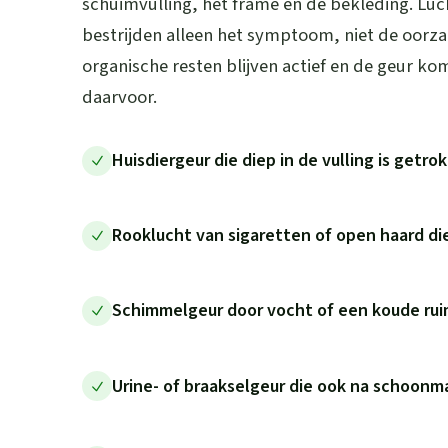
schuimvulling, het frame en de bekleding. Luc
bestrijden alleen het symptoom, niet de oorz
organische resten blijven actief en de geur ko
daarvoor.
Huisdiergeur die diep in de vulling is getr
Rooklucht van sigaretten of open haard die
Schimmelgeur door vocht of een koude rui
Urine- of braakselgeur die ook na schoonm