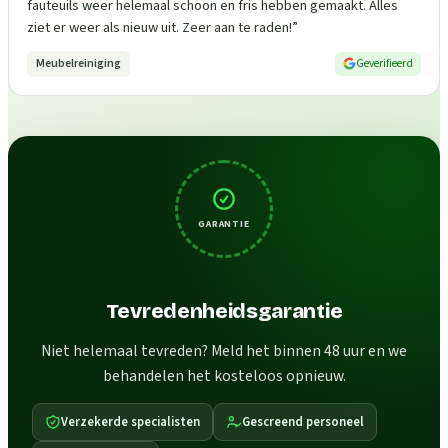
fauteuils weer helemaal schoon en fris hebben gemaakt. Alles
ziet er weer als nieuw uit. Zeer aan te raden!
”
Meubelreiniging
Geverifieerd
GARANTIE
Tevredenheidsgarantie
Niet helemaal tevreden? Meld het binnen 48 uur en we
behandelen het kosteloos opnieuw.
Verzekerde specialisten
Gescreend personeel