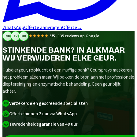
WhatsApp
Offerte aanvragen
Offerte
→
★★★★★
5/5
·
135 reviews op Google
NR
EV
MD
STINKENDE BANK? IN ALKMAAR
WIJ VERWIJDEREN ELKE GEUR.
Huisdiergeur, rooklucht of een muffige bank? Geursprays maskeren
het probleem alleen maar. Wij pakken de bron aan met professionele
dieptereiniging en enzymatische behandeling. Geen geur blijft
achter.
Verzekerde en gescreende specialisten
Offerte binnen 2 uur via WhatsApp
Tevredenheidsgarantie van 48 uur