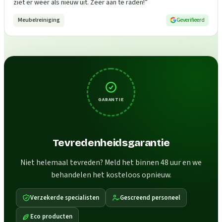
ziet er weer als nieuw uit. Zeer aan te raden!
”
Meubelreiniging
Geverifieerd
GARANTIE
Tevredenheidsgarantie
Niet helemaal tevreden? Meld het binnen 48 uur en we
behandelen het kosteloos opnieuw.
Verzekerde specialisten
Gescreend personeel
Eco producten