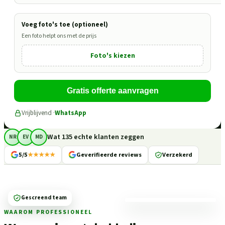
Voeg foto's toe (optioneel)
Een foto helpt ons met de prijs
Foto's kiezen
Gratis offerte aanvragen
Vrijblijvend ·
WhatsApp
Wat 135 echte klanten zeggen
NR
EV
MD
5/5
★★★★★
Geverifieerde reviews
Verzekerd
Gescreend team
WAAROM PROFESSIONEEL