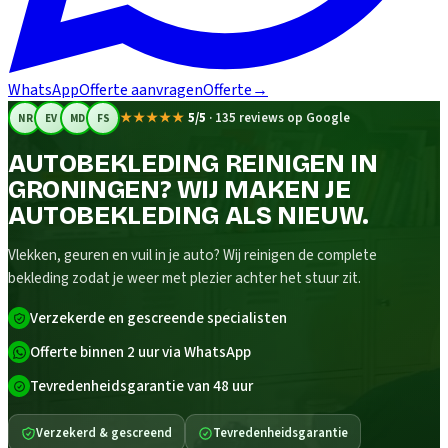
WhatsApp
Offerte aanvragen
Offerte
→
★★★★★
5/5
·
135 reviews op Google
NR
EV
MD
FS
AUTOBEKLEDING REINIGEN IN
GRONINGEN? WIJ MAKEN JE
AUTOBEKLEDING ALS NIEUW.
Vlekken, geuren en vuil in je auto? Wij reinigen de complete
bekleding zodat je weer met plezier achter het stuur zit.
Verzekerde en gescreende specialisten
Offerte binnen 2 uur via WhatsApp
Tevredenheidsgarantie van 48 uur
Verzekerd & gescreend
Tevredenheidsgarantie